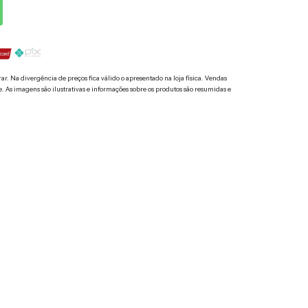
. Na divergência de preços fica válido o apresentado na loja física. Vendas
e. As imagens são ilustrativas e informações sobre os produtos são resumidas e