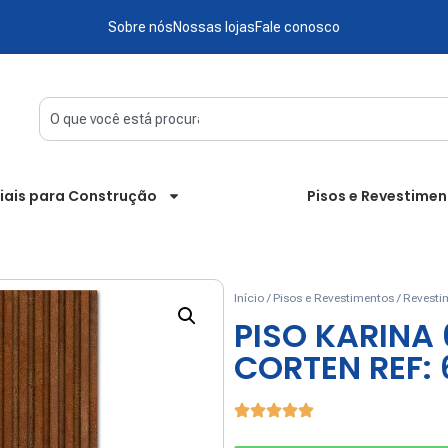
Sobre nós
Nossas lojas
Fale conosco
iais para Construção
Pisos e Revestime
Início
/
Pisos e Revestimentos
/
Revesti
PISO KARINA 
CORTEN REF: 